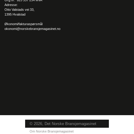
Org.nr: 925 337 234 MVA
Adresse:
Otto Valstads vei 33,
1395 Hvalstad
Økonomi/fakturaspørsmål
okonomi@norskebransjemagasinet.no
© 2026, Det Norske Bransjemagasinet
Om Norske Bransjemagasinet