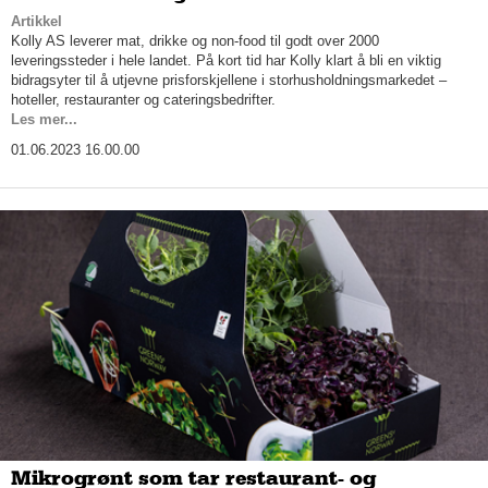
Artikkel
Kolly AS leverer mat, drikke og non-food til godt over 2000
leveringssteder i hele landet. På kort tid har Kolly klart å bli en viktig
bidragsyter til å utjevne prisforskjellene i storhusholdningsmarkedet –
hoteller, restauranter og cateringsbedrifter.
Les mer...
01.06.2023 16.00.00
Mikrogrønt som tar restaurant- og