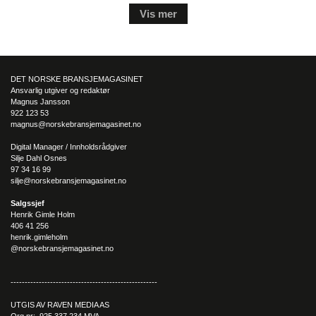
Vis mer
DET NORSKE BRANSJEMAGASINET
Ansvarlig utgiver og redaktør
Magnus Jansson
922 123 53
magnus@norskebransjemagasinet.no
Digital Manager / Innholdsrådgiver
Silje Dahl Osnes
97 34 16 99
silje@norskebransjemagasinet.no
Salgssjef
Henrik Gimle Holm
406 41 256
henrik.gimleholm
@norskebransjemagasinet.no
----------------------------------------------------
UTGIS AV RAVEN MEDIA AS