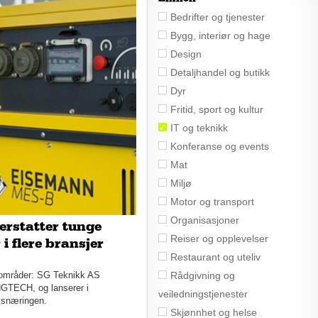
Bedrifter og tjenester
Bygg, interiør og hage
Design
Detaljhandel og butikk
Dyr
Fritid, sport og kultur
IT og teknikk
Konferanse og events
Mat
Miljø
Motor og transport
Organisasjoner
erstatter tunge
Reiser og opplevelser
i flere bransjer
Restaurant og uteliv
Rådgivning og
sområder: SG Teknikk AS
 HGTECH, og lanserer i
veiledningstjenester
uksnæringen.
Skjønnhet og helse