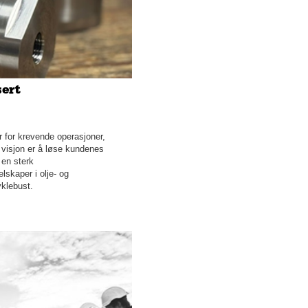
ert
r for krevende operasjoner,
 visjon er å løse kundenes
 en sterk
lskaper i olje- og
klebust.