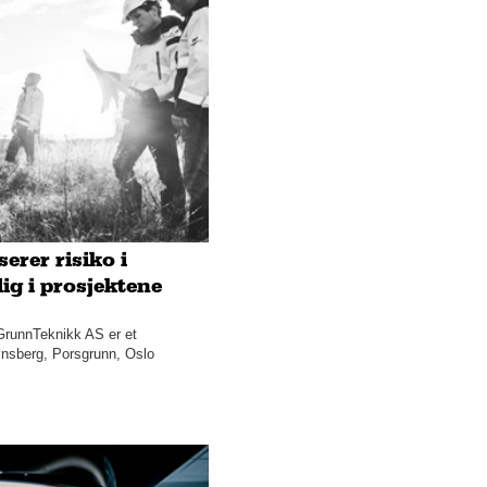
erer risiko i
lig i prosjektene
GrunnTeknikk AS er et
ønsberg, Porsgrunn, Oslo