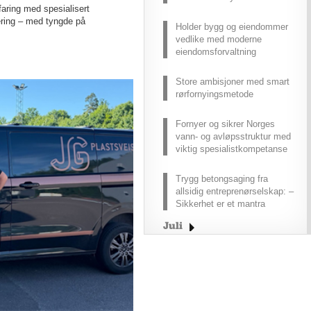
aring med spesialisert
ring – med tyngde på
Holder bygg og eiendommer
vedlike med moderne
eiendomsforvaltning
Store ambisjoner med smart
rørfornyingsmetode
Fornyer og sikrer Norges
vann- og avløpsstruktur med
viktig spesialistkompetanse
Trygg betongsaging fra
allsidig entreprenørselskap: –
Sikkerhet er et mantra
Juli
Juni
Mai
April
Mars