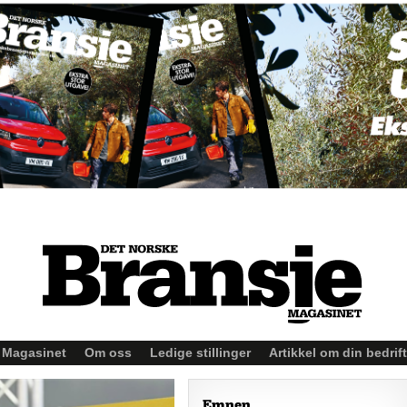
Magasinet
Om oss
Ledige stillinger
Artikkel om din bedrift
Emnen