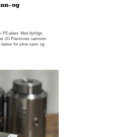
Februar
ann- og
Januar
2025
2024
i PE-plast. Med dyktige
2023
eiser JG Plastsveis sammen
2022
behov for sikre vann- og
2021
2020
2019
2018
2017
2016
2014
2013
2012