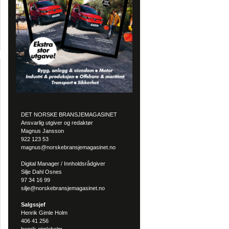
DET NORSKE BRANSJEMAGASINET
Ansvarlig utgiver og redaktør
Magnus Jansson
922 123 53
magnus@norskebransjemagasinet.no
Digital Manager / Innholdsrådgiver
Silje Dahl Osnes
97 34 16 99
silje@norskebransjemagasinet.no
Salgssjef
Henrik Gimle Holm
406 41 256