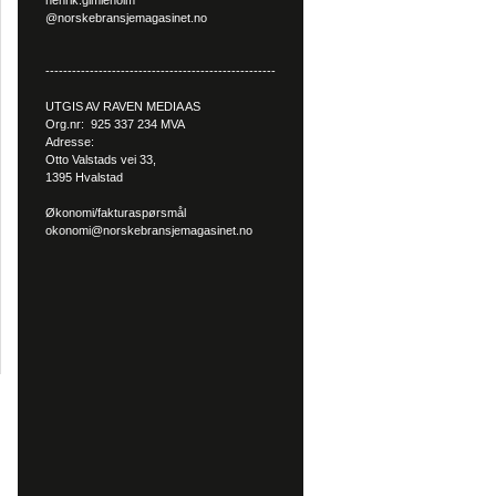
henrik.gimleholm
@norskebransjemagasinet.no
----------------------------------------------------
UTGIS AV RAVEN MEDIA AS
Org.nr: 925 337 234 MVA
Adresse:
Otto Valstads vei 33,
1395 Hvalstad
Økonomi/fakturaspørsmål
okonomi@norskebransjemagasinet.no